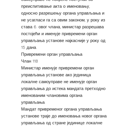
преиспитивање акта о именовању,
односно разрешењу органа управљања и
не усагласи га са овим законом, у року из
става 6. овог члана, министар разрешава
постојећи и именује привремени орган
управљања установе најкасније у року од
15 дана.
Привремени орган управљања
Члан 118
Министар именује привремени орган
управљања установе ако јединица
локалне самоуправе не именује орган
управљања до истека мандата претходно
именованим члановима органа
управљања.
Мандат привременог органа управљања
установе траје до именовања новог органа
управљања од стране јединице локалне