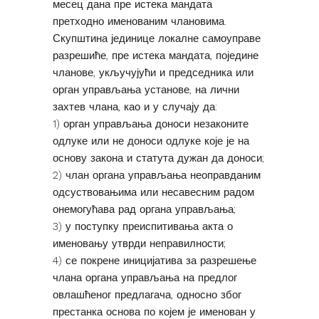
месец дана пре истека мандата
претходно именованим члановима.
Скупштина јединице локалне самоуправе
разрешиће, пре истека мандата, поједине
чланове, укључујући и председника или
орган управљања установе, на лични
захтев члана, као и у случају да:
1) орган управљања доноси незаконите
одлуке или не доноси одлуке које је на
основу закона и статута дужан да доноси;
2) члан органа управљања неоправданим
одсуствовањима или несавесним радом
онемогућава рад органа управљања;
3) у поступку преиспитивања акта о
именовању утврди неправилности;
4) се покрене иницијатива за разрешење
члана органа управљања на предлог
овлашћеног предлагача, односно због
престанка основа по којем је именован у