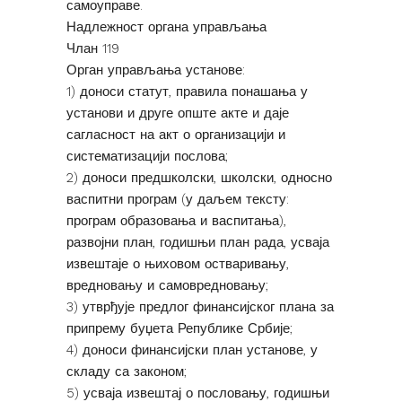
самоуправе.
Надлежност органа управљања
Члан 119
Орган управљања установе:
1) доноси статут, правила понашања у
установи и друге опште акте и даје
сагласност на акт о организацији и
систематизацији послова;
2) доноси предшколски, школски, односно
васпитни програм (у даљем тексту:
програм образовања и васпитања),
развојни план, годишњи план рада, усваја
извештаје о њиховом остваривању,
вредновању и самовредновању;
3) утврђује предлог финансијског плана за
припрему буџета Републике Србије;
4) доноси финансијски план установе, у
складу са законом;
5) усваја извештај о пословању, годишњи