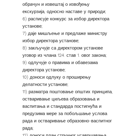
обрачун и извештај о извођењу
екскурзија, односно наставе у природи;
6) расписује конкурс за избор директора
установе;
7) даје мишљење и предлаже министру
избор директора установе;
8) закључује са директором установе
уговор из члана 124. став 1. овог закона;
9) одлучује о правима и обавезама
директора установе;
10) доноси одлуку о проширењу
делатности установе;
11) разматра поштовање општих принципа,
остваривање циљева образовања и
васпитања и стандарда постигнућа и
предузима мере за побољшање услова
рада и остваривање образовно-васпитног
рада;
12) доноси план стручног усавршавања