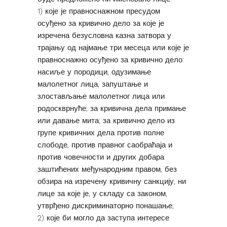
1) које је правноснажном пресудом
осуђено за кривично дело за које је
изречена безусловна казна затвора у
трајању од најмање три месеца или које је
правноснажно осуђено за кривично дело:
насиље у породици, одузимање
малолетног лица, запуштање и
злостављање малолетног лица или
родоскврнуће; за кривична дела примање
или давање мита; за кривично дело из
групе кривичних дела против полне
слободе, против правног саобраћаја и
против човечности и других добара
заштићених међународним правом, без
обзира на изречену кривичну санкцију, ни
лице за које је, у складу са законом,
утврђено дискриминаторно понашање;
2) које би могло да заступа интересе