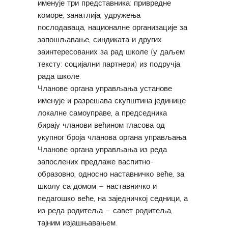
именује три представника: привредне
коморе, занатлија, удружења
послодаваца, националне организације за
запошљавање, синдиката и других
заинтересованих за рад школе (у даљем
тексту: социјални партнери) из подручја
рада школе.
Чланове органа управљања установе
именује и разрешава скупштина јединице
локалне самоуправе, а председника
бирају чланови већином гласова од
укупног броја чланова органа управљања.
Чланове органа управљања из реда
запослених предлаже васпитно-
образовно, односно наставничко веће, за
школу са домом – наставничко и
педагошко веће, на заједничкој седници, а
из реда родитеља – савет родитеља,
тајним изјашњавањем.