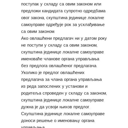
поступак у складу са овим законом или
предложи кандидата супротно одредбама
овог закона, скупштина јединице локалне
самоуправе одређује рок за усклађивање
са овим законом.
Ако овлашћени предлагач ни у датом року
не поступи у складу са овим законом,
скупштина јединице локалне самоуправе
именоваће чланове органа управљања
без предлога овлашћеног предлагача.
Уколико је предлог овлашћених
предлагача за члана органа управљања
из реда запослених у установи и
родитеља спроведен у складу са законом,
скупштина јединице локалне самоуправе
дужна је да усвоји њихов предлог.
Скупштина јединице локалне самоуправе
доноси решење о именовању органа
управљања.