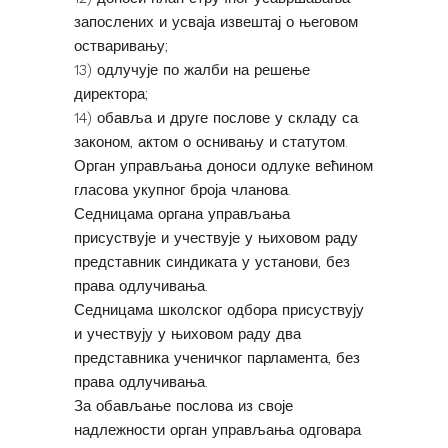
запослених и усваја извештај о његовом
остваривању;
13) одлучује по жалби на решење
директора;
14) обавља и друге послове у складу са
законом, актом о оснивању и статутом.
Орган управљања доноси одлуке већином
гласова укупног броја чланова.
Седницама органа управљања
присуствује и учествује у њиховом раду
представник синдиката у установи, без
права одлучивања.
Седницама школског одбора присуствују
и учествују у њиховом раду два
представника ученичког парламента, без
права одлучивања.
За обављање послова из своје
надлежности орган управљања одговара