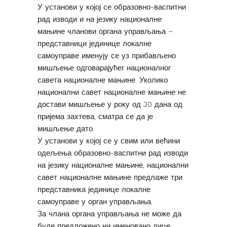
У установи у којој се образовно-васпитни
рад изводи и на језику националне
мањине чланови органа управљања –
представници јединице локалне
самоуправе именују се уз прибављено
мишљење одговарајућег националног
савета националне мањине. Уколико
национални савет националне мањине не
достави мишљење у року од 30 дана од
пријема захтева, сматра се да је
мишљење дато.
У установи у којој се у свим или већини
одељења образовно-васпитни рад изводи
на језику националне мањине, национални
савет националне мањине предлаже три
представника јединице локалне
самоуправе у орган управљања.
За члана органа управљања не може да
буде предложено ни именовано лице: