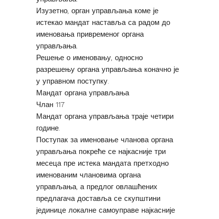
Изузетно, орган управљања коме је
истекао мандат наставља са радом до
именовања привременог органа
управљања.
Решење о именовању, односно
разрешењу органа управљања коначно је
у управном поступку.
Мандат органа управљања
Члан 117
Мандат органа управљања траје четири
године.
Поступак за именовање чланова органа
управљања покреће се најкасније три
месеца пре истека мандата претходно
именованим члановима органа
управљања, а предлог овлашћених
предлагача доставља се скупштини
јединице локалне самоуправе најкасније