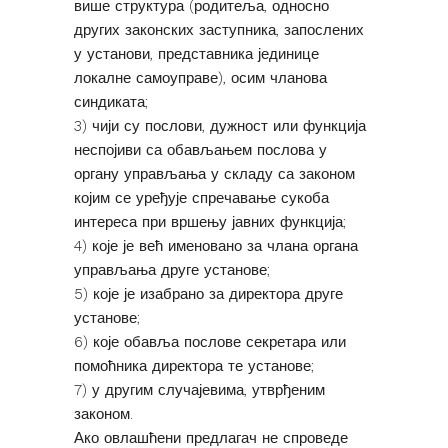
више структура (родитеља, односно
других законских заступника, запослених
у установи, представника јединице
локалне самоуправе), осим чланова
синдиката;
3) чији су послови, дужност или функција
неспојиви са обављањем послова у
органу управљања у складу са законом
којим се уређује спречавање сукоба
интереса при вршењу јавних функција;
4) које је већ именовано за члана органа
управљања друге установе;
5) које је изабрано за директора друге
установе;
6) које обавља послове секретара или
помоћника директора те установе;
7) у другим случајевима, утврђеним
законом.
Ако овлашћени предлагач не спроведе