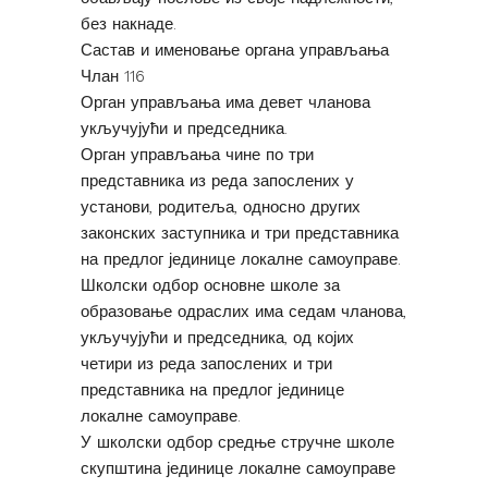
без накнаде.
Састав и именовање органа управљања
Члан 116
Орган управљања има девет чланова
укључујући и председника.
Орган управљања чине по три
представника из реда запослених у
установи, родитеља, односно других
законских заступника и три представника
на предлог јединице локалне самоуправе.
Школски одбор основне школе за
образовање одраслих има седам чланова,
укључујући и председника, од којих
четири из реда запослених и три
представника на предлог јединице
локалне самоуправе.
У школски одбор средње стручне школе
скупштина јединице локалне самоуправе