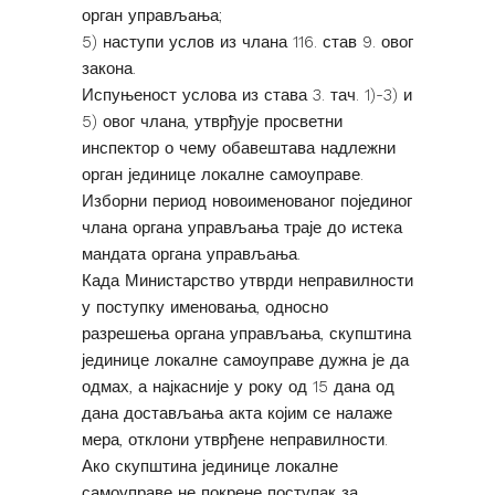
орган управљања;
5) наступи услов из члана 116. став 9. овог
закона.
Испуњеност услова из става 3. тач. 1)-3) и
5) овог члана, утврђује просветни
инспектор о чему обавештава надлежни
орган јединице локалне самоуправе.
Изборни период новоименованог појединог
члана органа управљања траје до истека
мандата органа управљања.
Када Министарство утврди неправилности
у поступку именовања, односно
разрешења органа управљања, скупштина
јединице локалне самоуправе дужна је да
одмах, а најкасније у року од 15 дана од
дана достављања акта којим се налаже
мера, отклони утврђене неправилности.
Ако скупштина јединице локалне
самоуправе не покрене поступак за