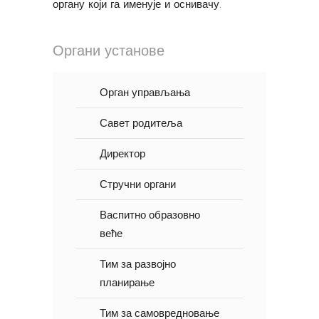
органу који га именује и оснивачу.
Органи установе
Орган управљања
Савет родитеља
Директор
Стручни органи
Васпитно образовно
веће
Тим за развојно
планирање
Тим за самовредновање